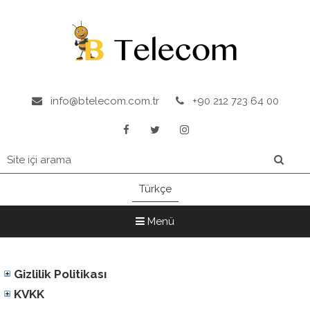
info@btelecom.com.tr
+90 212 723 64 00
Türkçe
Menü
Gizlilik Politikası
KVKK